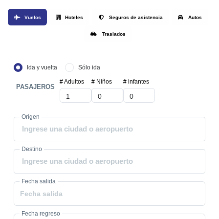
Vuelos
Hoteles
Seguros de asistencia
Autos
Traslados
Ida y vuelta
Sólo ida
# Adultos
# Niños
# infantes
PASAJEROS
Origen
Ingrese una ciudad o aeropuerto
Destino
Ingrese una ciudad o aeropuerto
Fecha salida
Fecha regreso